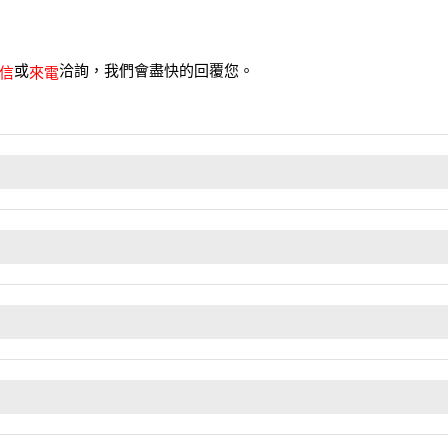
或
洽詢，我們會盡快的回覆您。
信
來電